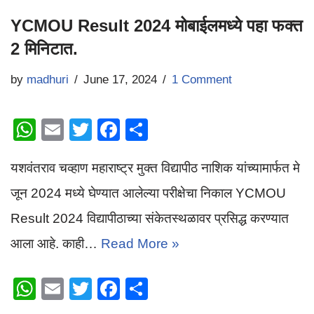
YCMOU Result 2024 मोबाईलमध्ये पहा फक्त
2 मिनिटात.
by
madhuri
June 17, 2024
1 Comment
W
E
T
F
S
h
m
wi
a
h
यशवंतराव चव्हाण महाराष्ट्र मुक्त विद्यापीठ नाशिक यांच्यामार्फत मे
at
ail
tt
c
ar
s
er
e
e
जून 2024 मध्ये घेण्यात आलेल्या परीक्षेचा निकाल YCMOU
A
b
Result 2024 विद्यापीठाच्या संकेतस्थळावर प्रसिद्ध करण्यात
p
o
आला आहे. काही…
Read More »
p
o
k
W
E
T
F
S
h
m
wi
a
h