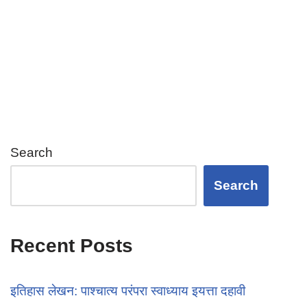
at
ail
tt
c
ar
s
er
e
e
A
b
p
o
p
o
k
Search
Search
Recent Posts
इतिहास लेखन: पाश्चात्य परंपरा स्वाध्याय इयत्ता दहावी