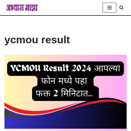
Skip
to
ycmou result
content