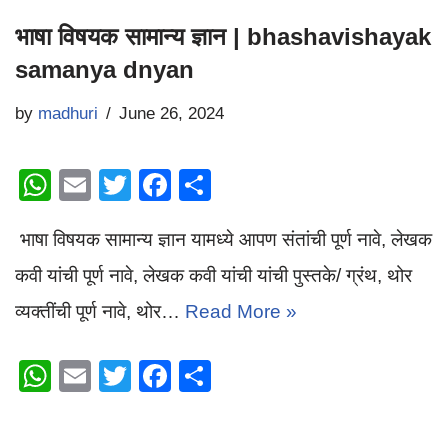
भाषा विषयक सामान्य ज्ञान | bhashavishayak
samanya dnyan
by
madhuri
June 26, 2024
W
E
T
F
S
h
m
wi
a
h
भाषा विषयक सामान्य ज्ञान यामध्ये आपण संतांची पूर्ण नावे, लेखक
at
ail
tt
c
ar
s
er
e
e
कवी यांची पूर्ण नावे, लेखक कवी यांची यांची पुस्तके/ ग्रंथ, थोर
A
b
व्यक्तींची पूर्ण नावे, थोर…
Read More »
p
o
W
E
T
F
S
p
o
h
m
wi
a
h
k
at
ail
tt
c
ar