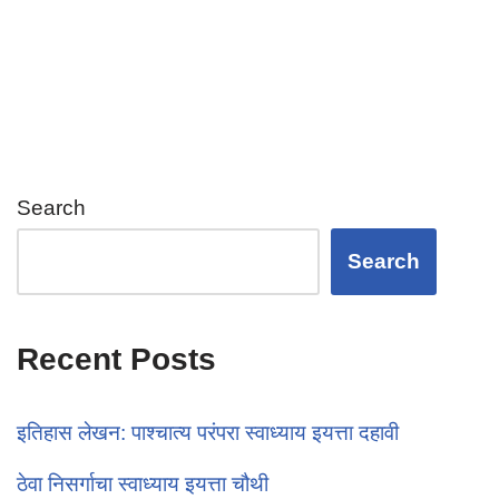
s
er
e
e
A
b
p
o
p
o
k
Search
Search
Recent Posts
इतिहास लेखन: पाश्चात्य परंपरा स्वाध्याय इयत्ता दहावी
ठेवा निसर्गाचा स्वाध्याय इयत्ता चौथी