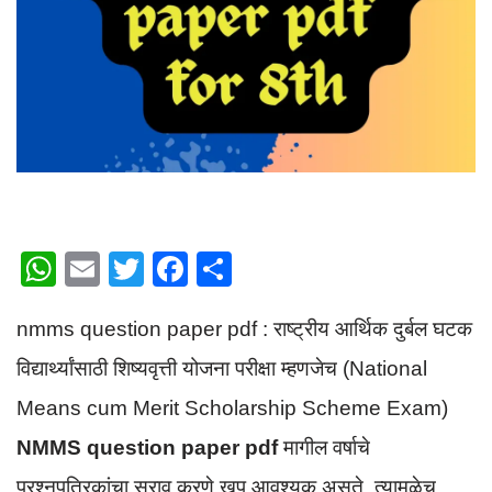
W
E
T
F
S
h
m
wi
a
h
nmms question paper pdf : राष्ट्रीय आर्थिक दुर्बल घटक
at
ail
tt
c
ar
s
er
e
e
विद्यार्थ्यांसाठी शिष्यवृत्ती योजना परीक्षा म्हणजेच (National
A
b
Means cum Merit Scholarship Scheme Exam)
p
o
NMMS question paper pdf
मागील वर्षाचे
p
o
प्रश्नपत्रिकांचा सराव करणे खूप आवश्यक असते. त्यामुळेच