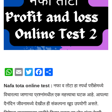
W
E
T
F
S
h
m
wi
a
h
Nafa tota online test :
नफा व तोटा हा स्पर्धा परीक्षेमध्ये
at
ail
tt
c
ar
s
er
e
e
विचारल्या जाणाऱ्या प्रश्नांमधील एक महत्त्वाचा घटक आहे. आपल्या
A
b
दैनंदिन जीवनामध्ये देखील ही संकल्पना खूप उपयोगी असते.