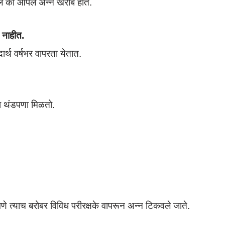
गले की आपले अन्न खराब होते.
त नाहीत.
ार्थ वर्षभर वापरता येतात.
ाला थंडपणा मिळतो.
णे त्याच बरोबर विविध परीरक्षके वापरून अन्न टिकवले जाते.