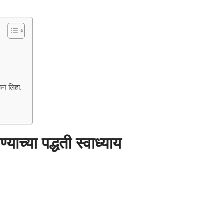
रून लिहा.
याच्या पद्धती स्वाध्याय