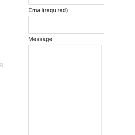
Email
(required)
Message
ा
ला