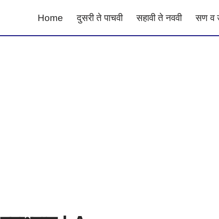
Home
दुसरी ते पाचवी
सहावी ते नववी
सण व 