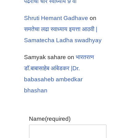
पंढरीचा चोर स्वाध्याय 9 वी
Shruti Hemant Gadhave
on
समतेचा लढा स्वाध्याय इयत्ता आठवी |
Samatecha Ladha swadhyay
Samyak sahare
on
भारतरत्न
डॉ.बाबासाहेब आंबेडकर |Dr.
babasaheb ambedkar
bhashan
Name
(required)