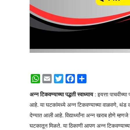
W
E
T
F
S
h
m
wi
a
h
अन्न टिकवण्याच्या पद्धती
स्वाध्याय
: इयत्ता पाचवीच्य
at
ail
tt
c
ar
s
er
e
e
आहे. या घटकांमध्ये अन्न टिकवण्याच्या वाळवणे, थं
A
b
देण्यात आली आहे. विद्यार्थ्यांना अन्न खराब होणे म्
p
o
घटकातून मिळते. या ठिकाणी आपण अन्न टिकवण्याच्या पद