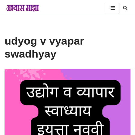
Skip
to
udyog v vyapar
content
swadhyay