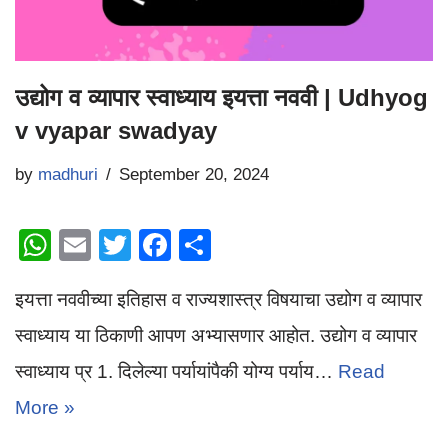
उद्योग व व्यापार स्वाध्याय इयत्ता नववी | Udhyog
v vyapar swadyay
by
madhuri
September 20, 2024
W
E
T
F
S
h
m
wi
a
h
इयत्ता नववीच्या इतिहास व राज्यशास्त्र विषयाचा उद्योग व व्यापार
at
ail
tt
c
ar
s
er
e
e
स्वाध्याय या ठिकाणी आपण अभ्यासणार आहोत. उद्योग व व्यापार
A
b
स्वाध्याय प्र 1. दिलेल्या पर्यायांपैकी योग्य पर्याय…
Read
p
o
More »
p
o