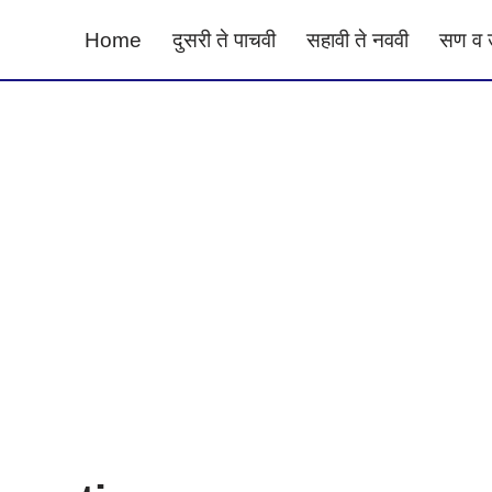
Home
दुसरी ते पाचवी
सहावी ते नववी
सण व 