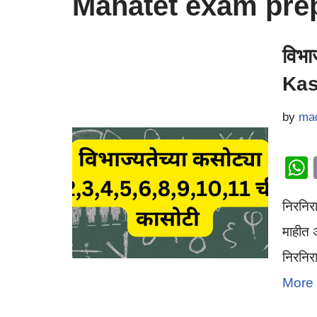
Mahatet exam pre
विभा
Kas
by
ma
निरनिरा
माहीत 
निरनिर
More