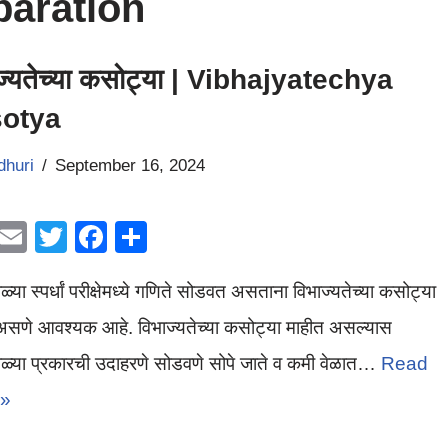
paration
ज्यतेच्या कसोट्या | Vibhajyatechya
otya
dhuri
September 16, 2024
W
E
T
F
S
h
m
wi
a
h
ळ्या स्पर्धां परीक्षेमध्ये गणिते सोडवत असताना विभाज्यतेच्या कसोट्या
at
ail
tt
c
ar
s
er
e
e
असणे आवश्यक आहे. विभाज्यतेच्या कसोट्या माहीत असल्यास
A
b
ाळ्या प्रकारची उदाहरणे सोडवणे सोपे जाते व कमी वेळात…
Read
p
o
 »
p
o