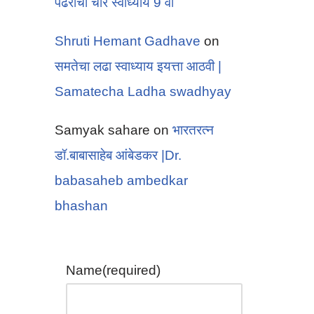
पंढरीचा चोर स्वाध्याय 9 वी
Shruti Hemant Gadhave
on
समतेचा लढा स्वाध्याय इयत्ता आठवी |
Samatecha Ladha swadhyay
Samyak sahare
on
भारतरत्न
डॉ.बाबासाहेब आंबेडकर |Dr.
babasaheb ambedkar
bhashan
Name
(required)