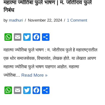
महात्मा ज्योतिबा फुले भाषण | म. जोतीराव फुले
निबंध
by
madhuri
November 22, 2024
1 Comment
W
E
T
F
S
h
m
wi
a
h
महात्मा ज्योतिबा फुले भाषण : म. जोतीराव फुले हे महाराष्ट्रातील
at
ail
tt
c
ar
s
er
e
e
एक थोर समाजसेवक, विचारवंत, लेखक होते. या लेखात आपण
A
b
महात्मा ज्योतिबा फुले भाषण पाहणार आहोत. महात्मा
p
o
ज्योतिबा…
Read More »
p
o
k
W
E
T
F
S
h
m
wi
a
h