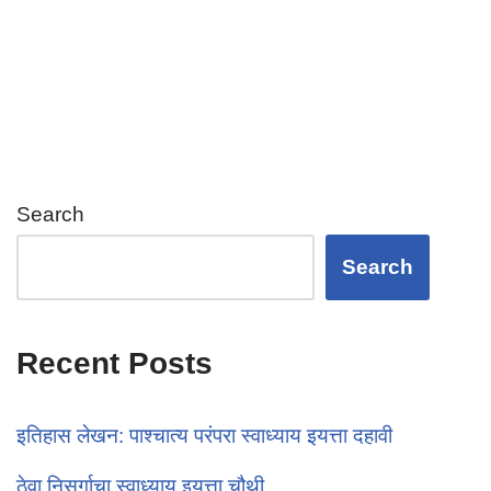
at
ail
tt
c
ar
s
er
e
e
A
b
p
o
p
o
k
Search
Search
Recent Posts
इतिहास लेखन: पाश्चात्य परंपरा स्वाध्याय इयत्ता दहावी
ठेवा निसर्गाचा स्वाध्याय इयत्ता चौथी