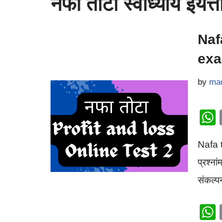
नफा तोटा स्वाध्याय इयत्त
Naf
exam
by
ma
Nafa to
प्रश्ना
संकल्