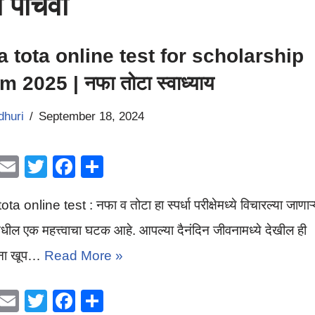
ा पाचवी
a tota online test for scholarship
 2025 | नफा तोटा स्वाध्याय
dhuri
September 18, 2024
W
E
T
F
S
h
m
wi
a
h
ta online test : नफा व तोटा हा स्पर्धा परीक्षेमध्ये विचारल्या जाणाऱ्
at
ail
tt
c
ar
s
er
e
e
ंमधील एक महत्त्वाचा घटक आहे. आपल्या दैनंदिन जीवनामध्ये देखील ही
A
b
पना खूप…
Read More »
p
o
W
E
T
F
S
p
o