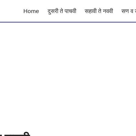
Home
दुसरी ते पाचवी
सहावी ते नववी
सण व 