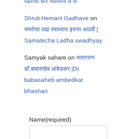
पंढरीचा चोर स्वाध्याय 9 वी
Shruti Hemant Gadhave
on
समतेचा लढा स्वाध्याय इयत्ता आठवी |
Samatecha Ladha swadhyay
Samyak sahare
on
भारतरत्न
डॉ.बाबासाहेब आंबेडकर |Dr.
babasaheb ambedkar
bhashan
Name
(required)