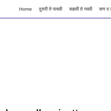
Home
दुसरी ते पाचवी
सहावी ते नववी
सण व 