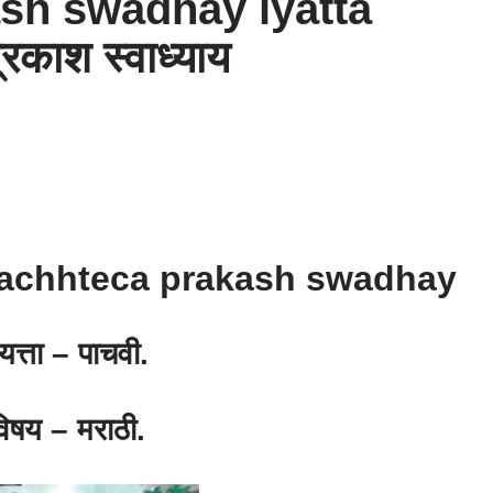
sh swadhay iyatta
रकाश स्वाध्याय
 Swachhteca prakash swadhay
यत्ता – पाचवी.
िषय – मराठी.