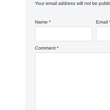
p
o
Your email address will not be publ
k
Name
*
Email
Comment
*