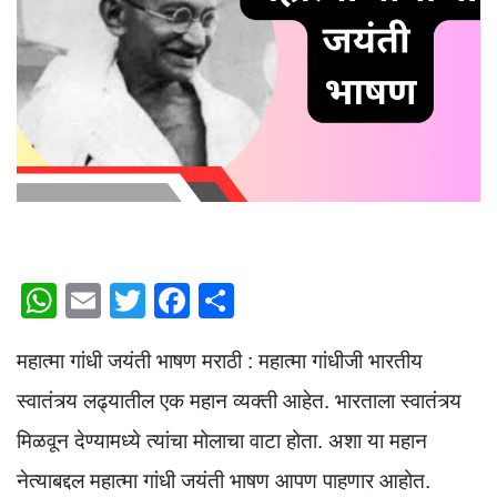
W
E
T
F
S
h
m
wi
a
h
महात्मा गांधी जयंती भाषण मराठी : महात्मा गांधीजी भारतीय
at
ail
tt
c
ar
s
er
e
e
स्वातंत्र्य लढ्यातील एक महान व्यक्ती आहेत. भारताला स्वातंत्र्य
A
b
मिळवून देण्यामध्ये त्यांचा मोलाचा वाटा होता. अशा या महान
p
o
नेत्याबद्दल महात्मा गांधी जयंती भाषण आपण पाहणार आहोत.