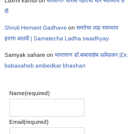
Laxmi kamdi
on
संतवाणी- धरिला पंढरीचा चोर स्वाध्याय 9
वी
Shruti Hemant Gadhave
on
समतेचा लढा स्वाध्याय
इयत्ता आठवी | Samatecha Ladha swadhyay
Samyak sahare
on
भारतरत्न डॉ.बाबासाहेब आंबेडकर |Dr.
babasaheb ambedkar bhashan
Name
(required)
Email
(required)