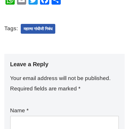
W
E
T
F
S
h
m
wi
a
h
at
ail
tt
c
ar
s
er
e
e
Tags:
महात्मा गांधीजी निबंध
A
b
p
o
p
o
k
Leave a Reply
Your email address will not be published.
Required fields are marked
*
Name
*