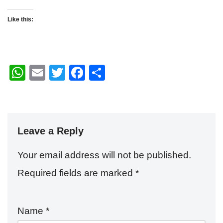
Like this:
W
E
T
F
S
h
m
wi
a
h
at
ail
tt
c
ar
s
er
e
e
Leave a Reply
A
b
p
o
Your email address will not be published.
p
o
Required fields are marked
*
k
Name
*