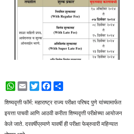
W
E
T
F
S
h
m
wi
a
h
शिष्यवृत्ती फॉर्म: महाराष्ट्र राज्य परीक्षा परिषद पुणे यांच्यामार्फत
at
ail
tt
c
ar
s
er
e
e
इयत्ता पाचवी आणि आठवी करीता शिष्यवृत्ती परीक्षेच्या आयोजन
A
b
केले जाते. दरवर्षीप्रमाणे यावर्षी ही परीक्षा फेब्रुवारी महिन्यात