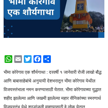
W
E
T
F
S
h
m
wi
a
h
भीमा कोरेगाव एक शौर्यगाथा : दरवर्षी १ जानेवारी रोजी लाखो बौद्ध
at
ail
tt
c
ar
s
er
e
e
आणि बाबासाहेबांचे अनुयायी देशभरातून भीमा कोरेगाव येथील
A
b
विजयस्तंभाला नमन करण्यासाठी येतात. भीमा कोरेगावच्या युद्धात
p
o
शहीद झालेल्या आणि जखमी झालेल्या महार सैनिकांच्या स्मरणार्थ
p
o
विजयस्तंभ येथे श्रद्धांजली वाहण्यासाठी हे लोक येतात.