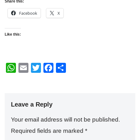
Share this:
Facebook
X
Like this:
W
E
T
F
S
h
m
wi
a
h
at
ail
tt
c
ar
s
er
e
e
Leave a Reply
A
b
p
o
Your email address will not be published.
p
o
Required fields are marked
*
k