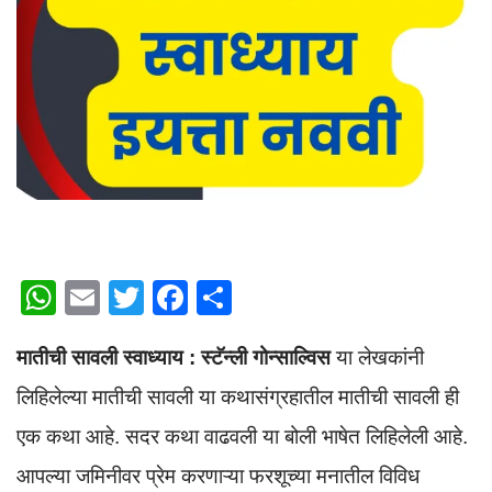
W
E
T
F
S
h
m
wi
a
h
मातीची सावली स्वाध्याय :
स्टॅन्ली गोन्साल्विस
या लेखकांनी
at
ail
tt
c
ar
s
er
e
e
लिहिलेल्या मातीची सावली या कथासंग्रहातील मातीची सावली ही
A
b
एक कथा आहे. सदर कथा वाढवली या बोली भाषेत लिहिलेली आहे.
p
o
आपल्या जमिनीवर प्रेम करणाऱ्या फरशूच्या मनातील विविध