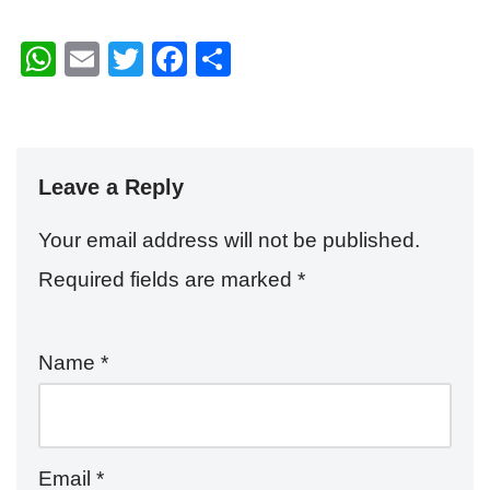
W
E
T
F
S
h
m
wi
a
h
at
ail
tt
c
ar
s
er
e
e
Leave a Reply
A
b
p
o
Your email address will not be published.
p
o
Required fields are marked
*
k
Name
*
Email
*