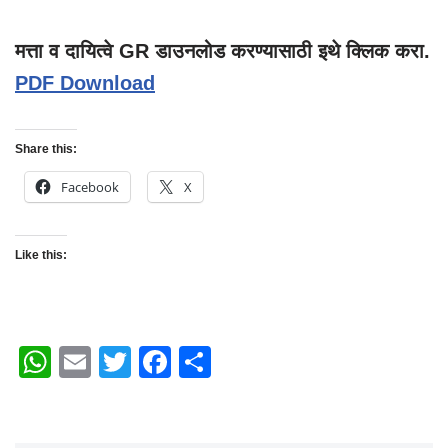
मत्ता व दायित्वे GR डाउनलोड करण्यासाठी इथे क्लिक करा.
PDF Download
Share this:
Facebook
X
Like this:
W
E
T
F
S
h
m
wi
a
h
at
ail
tt
c
ar