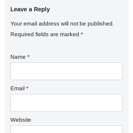
s
er
e
e
Leave a Reply
A
b
p
o
Your email address will not be published.
p
o
Required fields are marked
*
k
Name
*
Email
*
Website