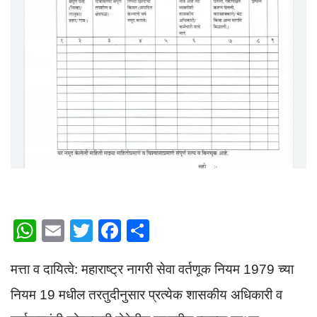
W
E
T
F
S
h
m
wi
a
h
मत्ता व दायित्वे: महाराष्ट्र नागरी सेवा वर्तणूक नियम 1979 च्या
at
ail
tt
c
ar
s
er
e
e
नियम 19 मधील तरतुदीनुसार प्रत्येक शासकीय अधिकारी व