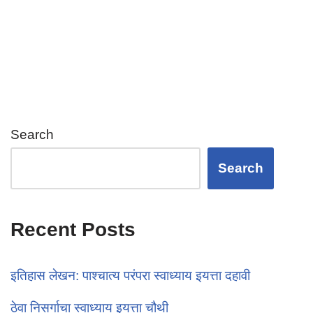
s
er
e
e
A
b
p
o
p
o
k
Search
Search
Recent Posts
इतिहास लेखन: पाश्चात्य परंपरा स्वाध्याय इयत्ता दहावी
ठेवा निसर्गाचा स्वाध्याय इयत्ता चौथी