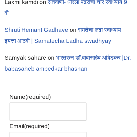
Laxmi kamdi
on
संतवाणी- धरिला पंढरीचा चोर स्वाध्याय 9
वी
Shruti Hemant Gadhave
on
समतेचा लढा स्वाध्याय
इयत्ता आठवी | Samatecha Ladha swadhyay
Samyak sahare
on
भारतरत्न डॉ.बाबासाहेब आंबेडकर |Dr.
babasaheb ambedkar bhashan
Name
(required)
Email
(required)