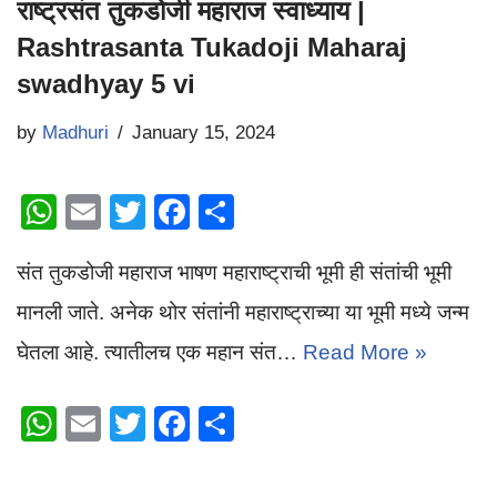
राष्ट्रसंत तुकडोजी महाराज स्वाध्याय |
Rashtrasanta Tukadoji Maharaj
swadhyay 5 vi
by
Madhuri
January 15, 2024
W
E
T
F
S
h
m
wi
a
h
संत तुकडोजी महाराज भाषण महाराष्ट्राची भूमी ही संतांची भूमी
at
ail
tt
c
ar
s
er
e
e
मानली जाते. अनेक थोर संतांनी महाराष्ट्राच्या या भूमी मध्ये जन्म
A
b
घेतला आहे. त्यातीलच एक महान संत…
Read More »
p
o
W
E
T
F
S
p
o
h
m
wi
a
h
k
at
ail
tt
c
ar